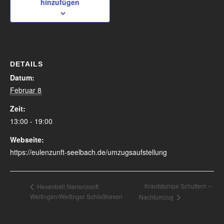
hinzufügen
DETAILS
Datum:
Februar 8
Zeit:
13:00 - 19:00
Webseite:
https://eulenzunft-seelbach.de/umzugsaufstellung
Krautstumpe Schuttern –
Hexenball Narrenzunft
Weitingen/Weitinger Schloßhexen
Nachtumzug